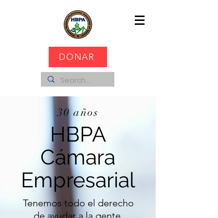
DONAR
30 años
HBPA
Cámara
Empresarial
Tenemos todo el derecho
de ayudar a la gente.