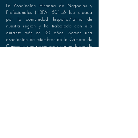
La Asociación Hispana de Negocios y
Profesionales (HBPA) 501c6 fue creada
por la comunidad hispana/latina de
nuestra región y ha trabajado con ella
durante más de 30 años. Somos una
asociación de miembros de la Cámara de
Comercio que promueve oportunidades de
networking y la difusión empresarial para
empresas y profesionales hispanos. Como
miembros de la HBPA.